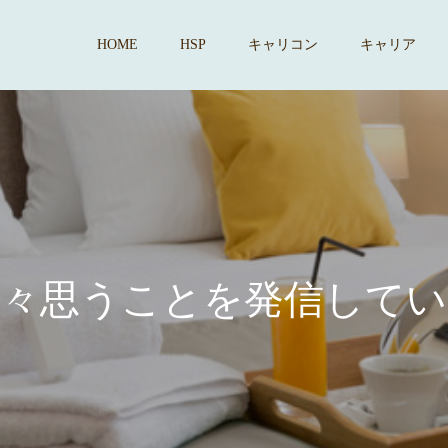
HOME
HSP
キャリコン
キャリア
思
う
こ
と
を
発
信
し
て
い
ま