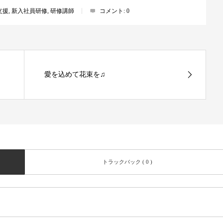
支援
,
新入社員研修
,
研修講師
コメント:
0
愛を込めて花束を♫
トラックバック ( 0 )