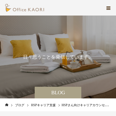
日
々
思
う
こ
と
を
発
信
し
て
い
ま
す
。
BLOG
ブログ
HSPキャリア支援
HSPさん向けキャリアカウンセリング