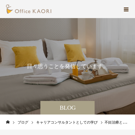
日
々
思
う
こ
と
を
発
信
し
て
い
ま
す
。
BLOG
ブログ
キャリアコンサルタントとしての学び
不妊治療と仕事の両立