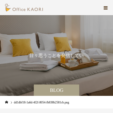
日
々
思
う
こ
と
を
発
信
し
て
い
ま
す
。
BLOG
dd1dbf18-1a6d-4f2f-8054-fb838b2581cb.png