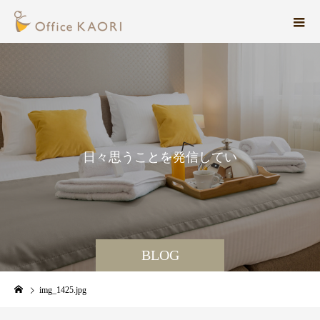
日
々
思
う
こ
と
を
発
信
し
て
い
ま
す
。
BLOG
img_1425.jpg