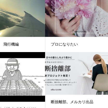
 飛行機編
プロになりたい
断捨離部。メルカリ出品