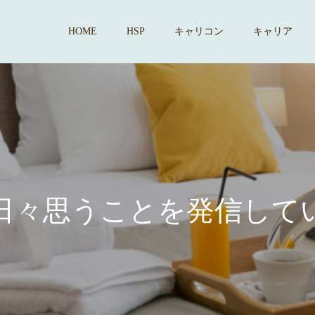
HOME
HSP
キャリコン
キャリア
思
う
こ
と
を
発
信
し
て
い
ま