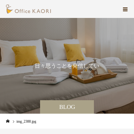
日
々
思
う
こ
と
を
発
信
し
て
い
ま
す
。
BLOG
img_2388.jpg