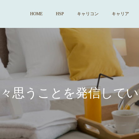
HOME
HSP
キャリコン
キャリア
思
う
こ
と
を
発
信
し
て
い
ま