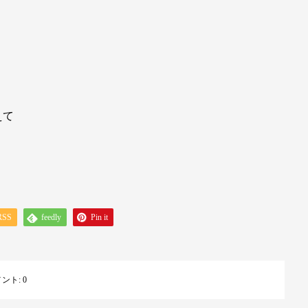
えて
RSS
feedly
Pin it
メント:
0