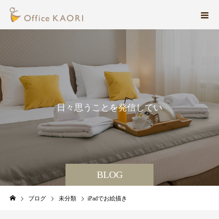
日
々
思
う
こ
と
を
発
信
し
て
い
ま
す
。
BLOG
ブログ
未分類
iPadでお絵描き