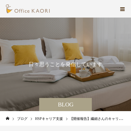
日
々
思
う
こ
と
を
発
信
し
て
い
ま
す
。
BLOG
ブログ
HSPキャリア支援
【開催報告】繊細さんのキャリアcafe〜資産運用編〜