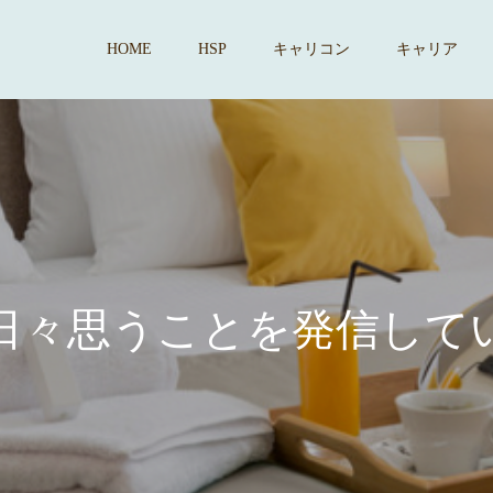
HOME
HSP
キャリコン
キャリア
思
う
こ
と
を
発
信
し
て
い
ま