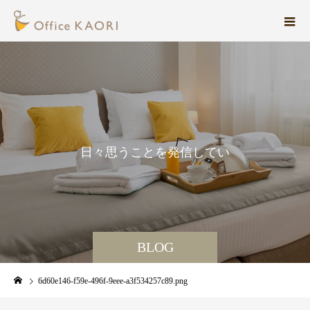
日
々
思
う
こ
と
を
発
信
し
て
い
ま
す
。
BLOG
6d60e146-f59e-496f-9eee-a3f534257c89.png