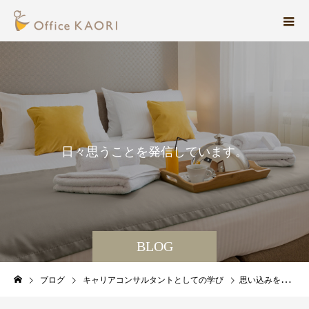
日
々
思
う
こ
と
を
発
信
し
て
い
ま
す
。
BLOG
ブログ
キャリアコンサルタントとしての学び
思い込みを手放してココロ軽やかに前に進む